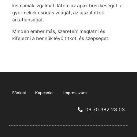
kismamák izgalmát, látom az apák büszkeségét, a
gyermekek csodás világát, az újszülöttek
ártatlanságát.
Minden ember más, szeretem meglátni és
kifejezni a bennük lévő titkot, és szépséget.
Főoldal
Kapcsolat
Impresszum
06 70 382 28 03