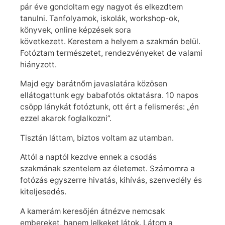
pár éve gondoltam egy nagyot és elkezdtem
tanulni. Tanfolyamok, iskolák, workshop-ok,
könyvek, online képzések sora
következett. Kerestem a helyem a szakmán belül.
Fotóztam természetet, rendezvényeket de valami
hiányzott.
Majd egy barátnőm javaslatára közösen
ellátogattunk egy babafotós oktatásra. 10 napos
csöpp lánykát fotóztunk, ott ért a felismerés: „én
ezzel akarok foglalkozni”.
Tisztán láttam, biztos voltam az utamban.
Attól a naptól kezdve ennek a csodás
szakmának szentelem az életemet. Számomra a
fotózás egyszerre hivatás, kihívás, szenvedély és
kiteljesedés.
A kamerám keresőjén átnézve nemcsak
embereket, hanem lelkeket látok. Látom a