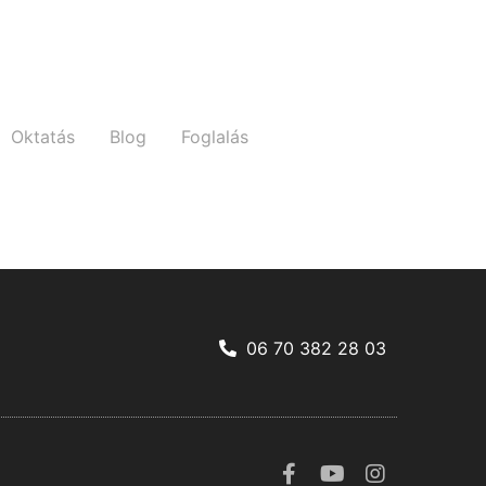
Oktatás
Blog
Foglalás
06 70 382 28 03